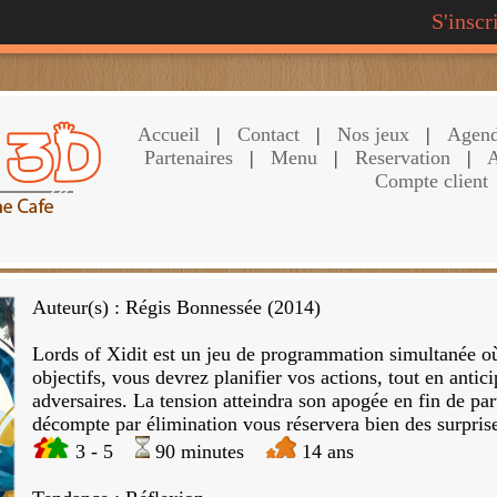
S'inscr
Accueil
|
Contact
|
Nos jeux
|
Agen
Partenaires
|
Menu
|
Reservation
|
A
Compte client
Auteur(s) : Régis Bonnessée (2014)
Lords of Xidit est un jeu de programmation simultanée o
objectifs, vous devrez planifier vos actions, tout en antic
adversaires. La tension atteindra son apogée en fin de par
décompte par élimination vous réservera bien des surpri
3 - 5
90 minutes
14 ans