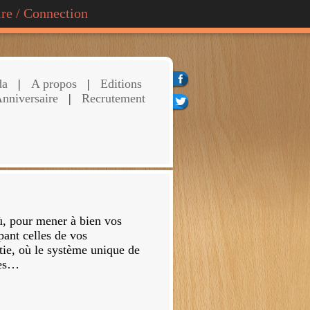
ire / Connection
da
|
A propos
|
Editions
nniversaire
|
Recrutement
ù, pour mener à bien vos
ipant celles de vos
tie, où le système unique de
ses…